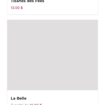
Tisanes des Fées
13.00
$
La Belle