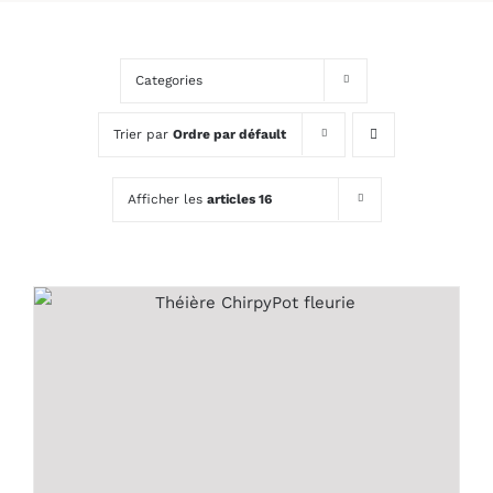
Categories
Trier par
Ordre par défault
Afficher les
articles 16