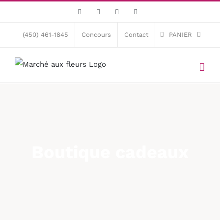
Skip
Facebook
X
Instagram
Pinterest
to
content
(450) 461-1845
Concours
Contact
PANIER
Boutique cadeaux