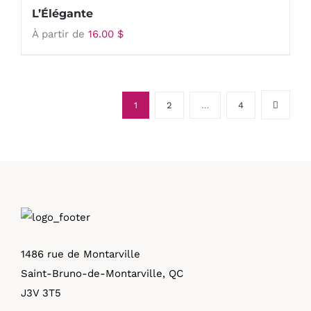
L’Élégante
À partir de
16.00
$
1
2
…
4
1486 rue de Montarville
Saint-Bruno-de-Montarville, QC
J3V 3T5