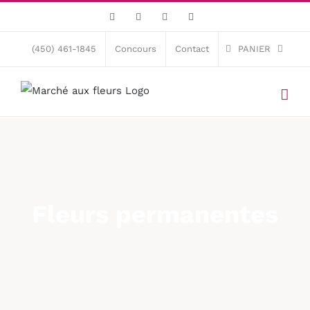
Skip
Facebook
X
Instagram
Pinterest
to
content
(450) 461-1845
Concours
Contact
PANIER
Fleurs permanentes