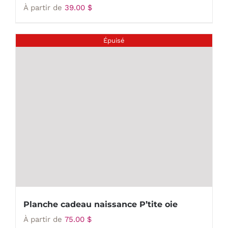
À partir de
39.00
$
Épuisé
Planche cadeau naissance P’tite oie
À partir de
75.00
$