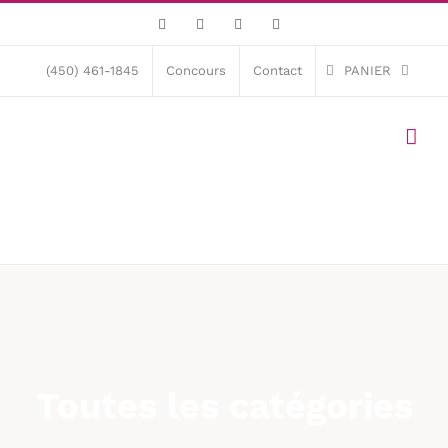
Skip
Facebook
X
Instagram
Pinterest
to
content
(450) 461-1845
Concours
Contact
PANIER
Toutes les catégories