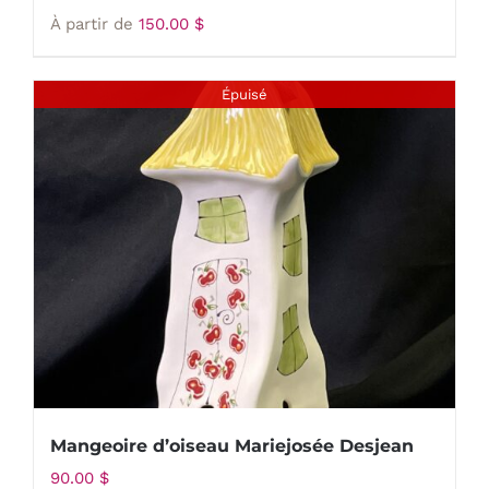
À partir de
150.00
$
Épuisé
Mangeoire d’oiseau Mariejosée Desjean
90.00
$