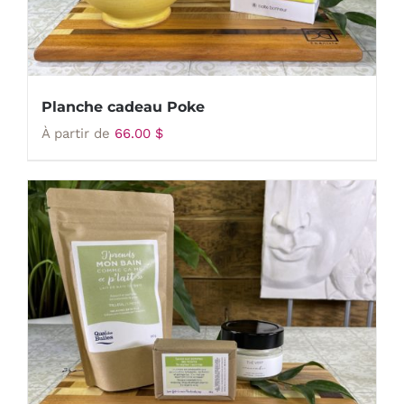
Planche cadeau Poke
À partir de
66.00
$