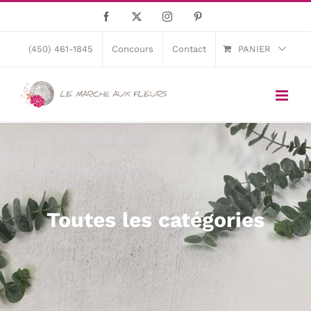
Skip
Facebook
X
Instagram
Pinterest
to
content
(450) 461-1845
Concours
Contact
PANIER
Toutes les catégories