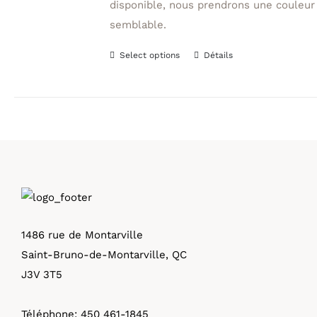
disponible, nous prendrons une couleur
semblable.
Select options
Détails
Ce
produit
a
plusieurs
variations.
Les
options
peuvent
être
1486 rue de Montarville
choisies
Saint-Bruno-de-Montarville, QC
sur
J3V 3T5
la
page
Téléphone:
450 461-1845
du