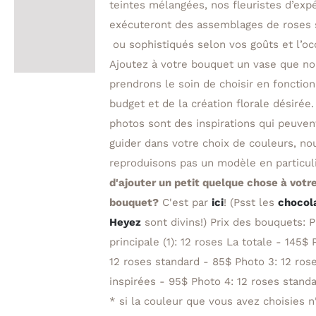
teintes mélangées, nos fleuristes d’exp
exécuteront des assemblages de roses 
ou sophistiqués selon vos goûts et l’oc
Ajoutez à votre bouquet un vase que n
prendrons le soin de choisir en fonction
budget et de la création florale désirée.
photos sont des inspirations qui peuven
guider dans votre choix de couleurs, no
reproduisons pas un modèle en particul
d'ajouter un petit quelque chose à votr
bouquet?
C'est par
ici
! (Psst les
chocol
Heyez
sont divins!) Prix des bouquets: 
principale (1): 12 roses La totale - 145$ 
12 roses standard - 85$ Photo 3: 12 ros
inspirées - 95$ Photo 4: 12 roses stan
* si la couleur que vous avez choisies n