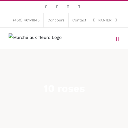
Skip
Facebook
X
Instagram
Pinterest
to
content
(450) 461-1845
Concours
Contact
PANIER
10 roses