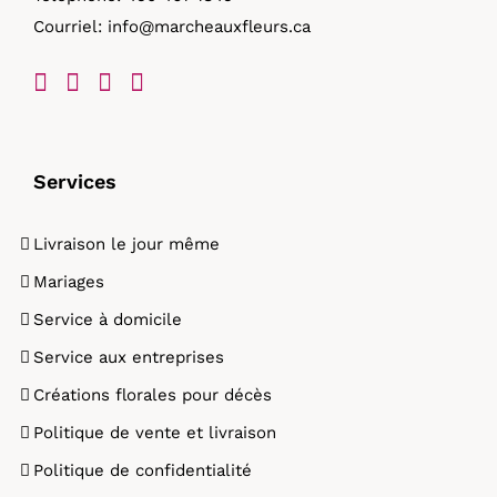
Courriel:
info@marcheauxfleurs.ca
produit
Services
Livraison le jour même
Mariages
Service à domicile
Service aux entreprises
Créations florales pour décès
Politique de vente et livraison
Politique de confidentialité