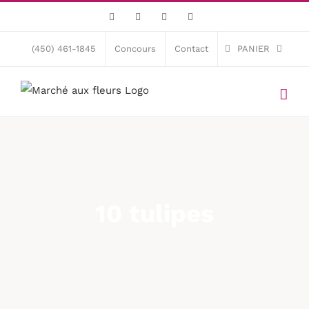
Skip
Facebook
X
Instagram
Pinterest
to
content
(450) 461-1845
Concours
Contact
PANIER
10 tulipes