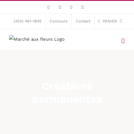
Skip
Facebook
X
Instagram
Pinterest
to
content
(450) 461-1845
Concours
Contact
PANIER
Créations
permanentes