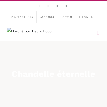
Skip
Facebook
X
Instagram
Pinterest
to
content
(450) 461-1845
Concours
Contact
PANIER
Chandelle éternelle