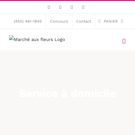
Skip
Facebook
X
Instagram
Pinterest
to
content
(450) 461-1845
Concours
Contact
PANIER
Service à domicile