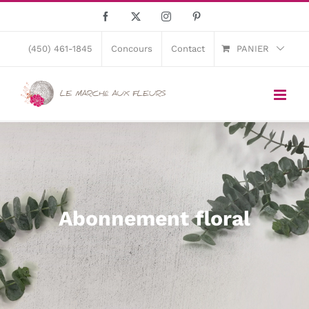
Skip
Facebook
X
Instagram
Pinterest
to
content
(450) 461-1845
Concours
Contact
PANIER
Abonnement floral