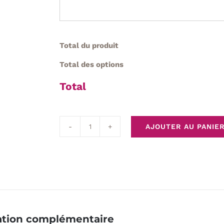
Total du produit
Total des options
Total
AJOUTER AU PANIE
quantité
de
Création
florale
funéraire
Terre
et
ation complémentaire