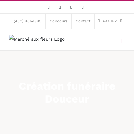
Skip
Facebook
X
Instagram
Pinterest
to
content
(450) 461-1845
Concours
Contact
PANIER
Création funéraire
Douceur