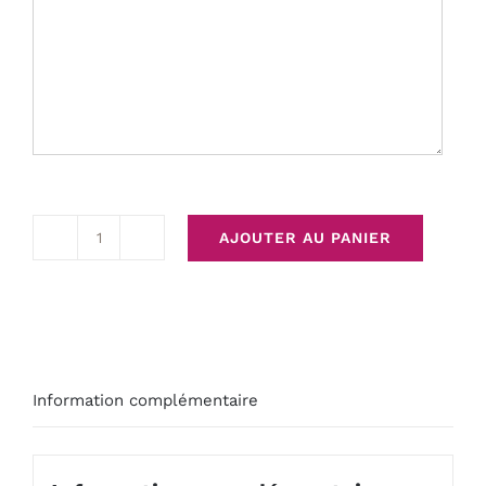
AJOUTER AU PANIER
quantité
de
Création
funéraire
Douceur
Information complémentaire