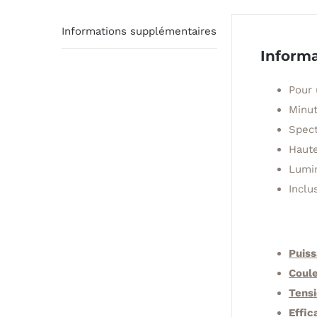
Informations supplémentaires
Inform
Pour 
Minut
Spect
Haute
Lumin
Inclu
Puis
Coul
Tens
Effic