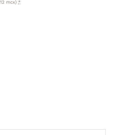
(12 mcx)
*