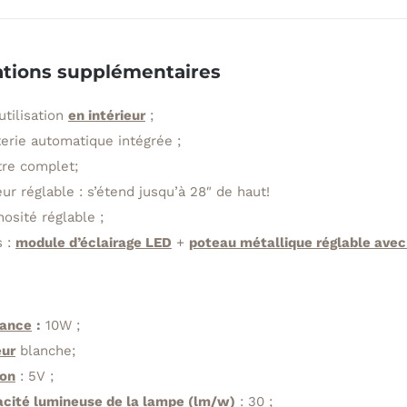
croissance
DEL
ajustable
ations supplémentaires
pour
utilisation
en intérieur
;
plantes
erie automatique intégrée ;
re complet;
ur réglable : s’étend jusqu’à 28″ de haut!
osité réglable ;
s :
module d’éclairage LED
+
poteau métallique réglable avec 
sance
:
10W ;
eur
blanche;
ion
:
5V ;
acité lumineuse de la lampe (lm/w)
:
30 ;