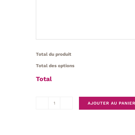
Total du produit
Total des options
Total
AJOUTER AU PANIE
quantité
de
Lampe
de