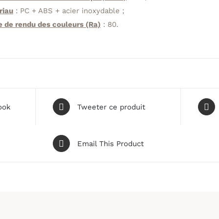
riau
:
PC + ABS + acier inoxydable ;
e de rendu des couleurs (Ra)
:
80.
ook
Tweeter ce produit
Email This Product