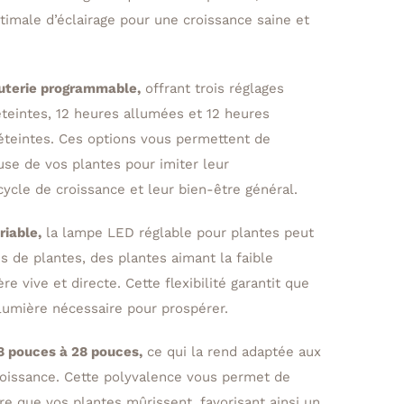
ptimale d’éclairage pour une croissance saine et
uterie programmable,
offrant trois réglages
éteintes, 12 heures allumées et 12 heures
 éteintes. Ces options vous permettent de
use de vos plantes pour imiter leur
cycle de croissance et leur bien-être général.
riable,
la lampe LED réglable pour plantes peut
 de plantes, des plantes aimant la faible
e vive et directe. Cette flexibilité garantit que
 lumière nécessaire pour prospérer.
8 pouces à 28 pouces,
ce qui la rend adaptée aux
croissance. Cette polyvalence vous permet de
re que vos plantes mûrissent, favorisant ainsi un