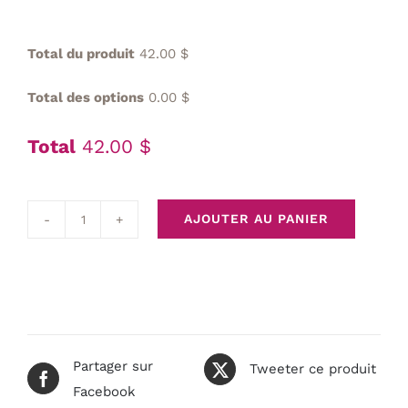
Total du produit
42.00 $
Total des options
0.00 $
Total
42.00 $
AJOUTER AU PANIER
quantité
de
Marionnettes
signée
GG
Partager sur
Tweeter ce produit
Facebook