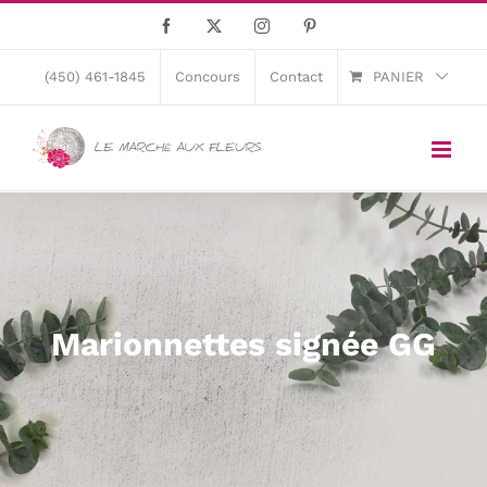
Skip
Facebook
X
Instagram
Pinterest
to
content
(450) 461-1845
Concours
Contact
PANIER
Marionnettes signée GG