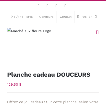
Skip
Facebook
X
Instagram
Pinterest
to
content
(450) 461-1845
Concours
Contact
PANIER
Planche cadeau DOUCEURS
129.50
$
Offrez ce joli cadeau ! Sur cette planche, selon votre