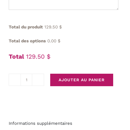
Total du produit
129.50 $
Total des options
0.00 $
Total
129.50 $
AJOUTER AU PANIER
quantité
de
Planche
cadeau
DOUCEURS
Informations supplémentaires