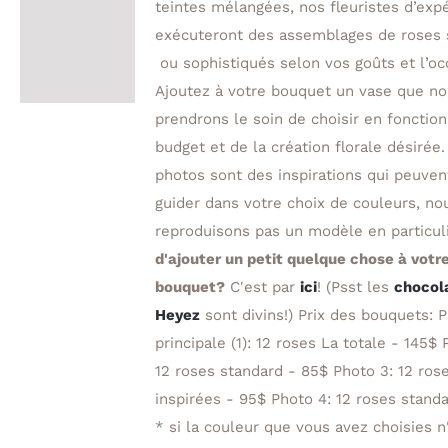
teintes mélangées, nos fleuristes d’exp
exécuteront des assemblages de roses 
ou sophistiqués selon vos goûts et l’oc
Ajoutez à votre bouquet un vase que n
prendrons le soin de choisir en fonction
budget et de la création florale désirée.
photos sont des inspirations qui peuven
guider dans votre choix de couleurs, no
reproduisons pas un modèle en particul
d'ajouter un petit quelque chose à votr
bouquet?
C'est par
ici
! (Psst les
chocol
Heyez
sont divins!) Prix des bouquets: 
principale (1): 12 roses La totale - 145$ 
12 roses standard - 85$ Photo 3: 12 ros
inspirées - 95$ Photo 4: 12 roses stan
* si la couleur que vous avez choisies n