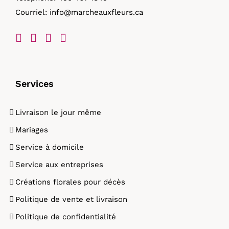
Courriel:
info@marcheauxfleurs.ca
produit
Services
Livraison le jour même
Mariages
Service à domicile
Service aux entreprises
Créations florales pour décès
Politique de vente et livraison
Politique de confidentialité