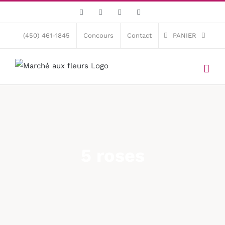
Skip
Facebook
X
Instagram
Pinterest
to
content
(450) 461-1845
Concours
Contact
PANIER
5 roses