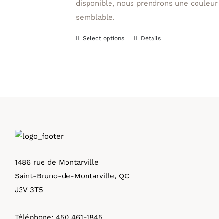
disponible, nous prendrons une couleur
semblable.
Select options
Détails
Ce
produit
a
plusieurs
variations.
Les
options
peuvent
être
1486 rue de Montarville
choisies
Saint-Bruno-de-Montarville, QC
sur
J3V 3T5
la
page
Téléphone:
450 461-1845
du