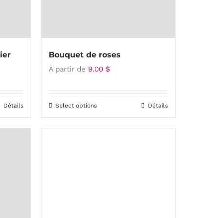
ier
Bouquet de roses
À partir de
9.00
$
Détails
Select options
Détails
Ce
produit
a
plusieurs
variations.
Les
options
peuvent
être