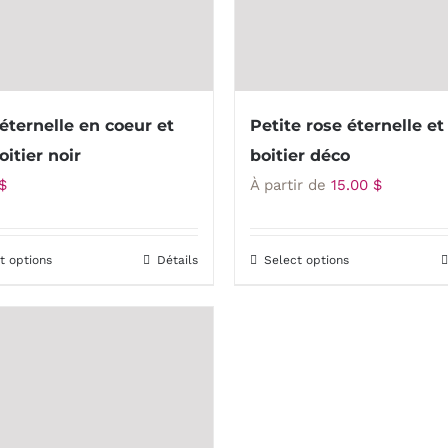
choisies
choisies
sur
sur
la
la
page
page
éternelle en coeur et
Petite rose éternelle et
du
du
oitier noir
boitier déco
produit
produit
$
À partir de
15.00
$
t options
Détails
Select options
Ce
Ce
produit
produit
a
a
plusieurs
plusieurs
variations.
variations.
Les
Les
options
options