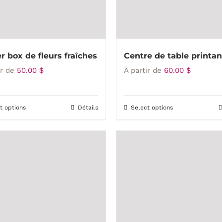
r box de fleurs fraîches
Centre de table printan
ir de
50.00
$
À partir de
60.00
$
t options
Détails
Select options
Ce
Ce
produit
produit
a
a
plusieurs
plusieurs
variations.
variations.
Les
Les
options
options
peuvent
peuvent
être
être