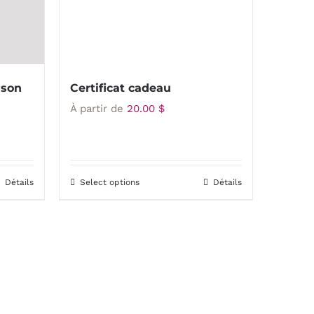
choisies
sur
la
page
 son
Certificat cadeau
du
À partir de
20.00
$
produit
Détails
Select options
Détails
Ce
produit
a
plusieurs
variations.
Les
options