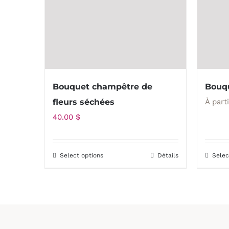
peuvent
être
choisies
sur
la
page
Bouquet champêtre de
Bouqu
du
fleurs séchées
À part
produit
40.00
$
Select options
Détails
Selec