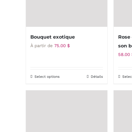
choisies
sur
la
page
Bouquet exotique
Rose 
du
À partir de
75.00
$
son b
produit
58.00
Select options
Détails
Selec
Ce
produit
a
plusieurs
variations.
Les
options