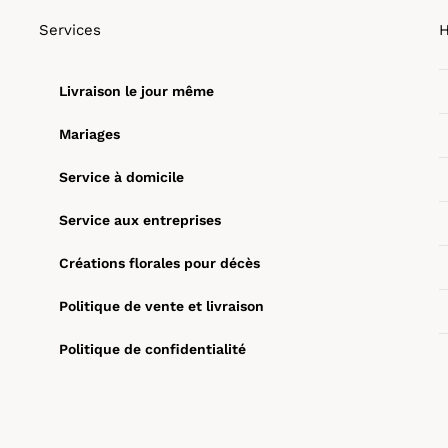
options
Services
H
peuvent
être
Livraison le jour même
choisies
Mariages
sur
la
Service à domicile
page
Service aux entreprises
du
produit
Créations florales pour décès
Politique de vente et livraison
Politique de confidentialité