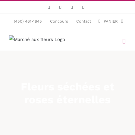
Skip
Facebook
X
Instagram
Pinterest
to
content
(450) 461-1845
Concours
Contact
PANIER
Fleurs séchées et
roses éternelles