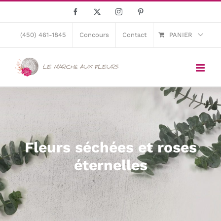
Skip
Facebook
X
Instagram
Pinterest
to
content
(450) 461-1845
Concours
Contact
PANIER
Fleurs séchées et roses
éternelles