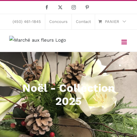
Skip
Facebook
X
Instagram
Pinterest
to
content
(450) 461-1845
Concours
Contact
PANIER
Noël - Collection
2025