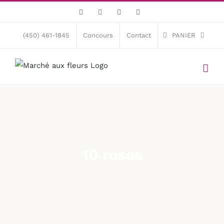
Skip
Facebook
X
Instagram
Pinterest
to
content
(450) 461-1845
Concours
Contact
PANIER
10 roses