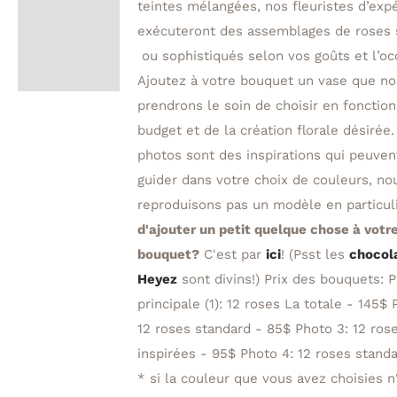
teintes mélangées, nos fleuristes d’exp
exécuteront des assemblages de roses 
ou sophistiqués selon vos goûts et l’oc
Ajoutez à votre bouquet un vase que n
prendrons le soin de choisir en fonction
budget et de la création florale désirée.
photos sont des inspirations qui peuven
guider dans votre choix de couleurs, no
reproduisons pas un modèle en particul
d'ajouter un petit quelque chose à votr
bouquet?
C'est par
ici
! (Psst les
chocol
Heyez
sont divins!) Prix des bouquets: 
principale (1): 12 roses La totale - 145$ 
12 roses standard - 85$ Photo 3: 12 ros
inspirées - 95$ Photo 4: 12 roses stan
* si la couleur que vous avez choisies n