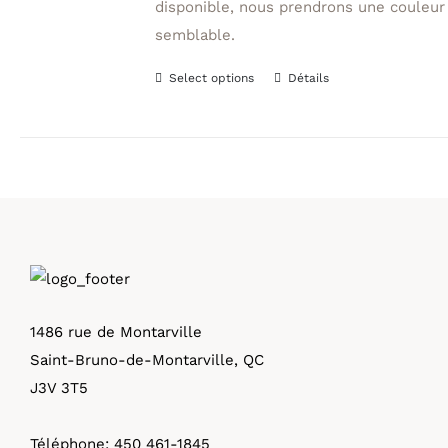
disponible, nous prendrons une couleur
semblable.
Select options
Détails
Ce
produit
a
plusieurs
variations.
Les
options
peuvent
être
1486 rue de Montarville
choisies
Saint-Bruno-de-Montarville, QC
sur
J3V 3T5
la
page
Téléphone:
450 461-1845
du