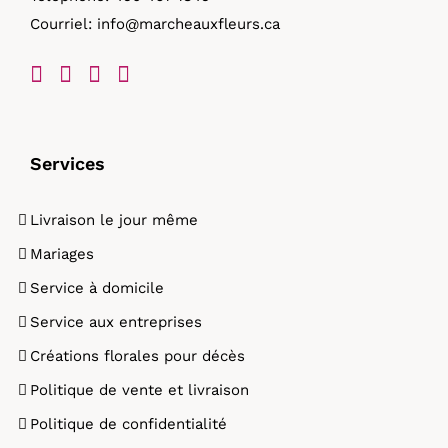
Courriel:
info@marcheauxfleurs.ca
produit
Services
Livraison le jour même
Mariages
Service à domicile
Service aux entreprises
Créations florales pour décès
Politique de vente et livraison
Politique de confidentialité