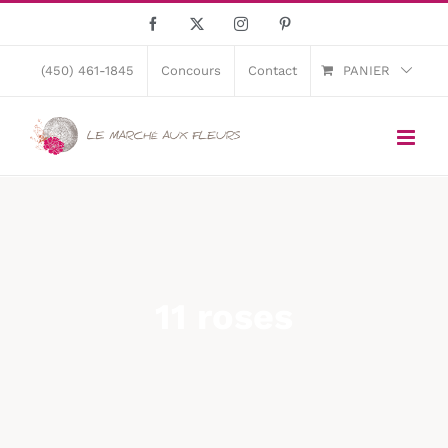
Skip
Facebook
X
Instagram
Pinterest
to
content
(450) 461-1845
Concours
Contact
PANIER
11 roses