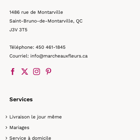
choisies
sur
1486 rue de Montarville
la
Saint-Bruno-de-Montarville, QC
page
J3V 3T5
du
produit
Téléphone:
450 461-1845
Courriel:
info@marcheauxfleurs.ca
Services
Livraison le jour même
Mariages
Service à domicile