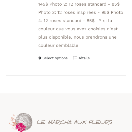
145$ Photo 2: 12 roses standard - 85$
Photo 3: 12 roses inspirées - 95$ Photo
4: 12 roses standard - 85$ * si la
couleur que vous avez choisies n'est
plus disponible, nous prendrons une
couleur semblable.
Select options
Détails
Ce
produit
a
plusieurs
variations.
Les
options
peuvent
être