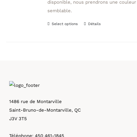
disponible, nous prendrons une couleur
semblable.
Select options
Détails
Ce
produit
a
plusieurs
variations.
Les
options
peuvent
être
1486 rue de Montarville
choisies
Saint-Bruno-de-Montarville, QC
sur
J3V 3T5
la
page
Téléphone:
450 461-1845
du