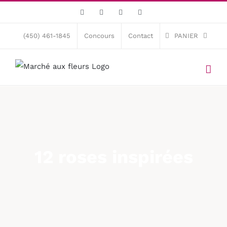
Skip
Facebook
X
Instagram
Pinterest
to
content
(450) 461-1845
Concours
Contact
PANIER
12 roses inspirées