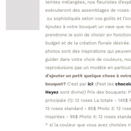
teintes mélangées, nos fleuristes d’exp
exécuteront des assemblages de roses 
ou sophistiqués selon vos goûts et l’oc
Ajoutez à votre bouquet un vase que n
prendrons le soin de choisir en fonction
budget et de la création florale désirée.
photos sont des inspirations qui peuven
guider dans votre choix de couleurs, no
reproduisons pas un modèle en particul
d'ajouter un petit quelque chose à votr
bouquet?
C'est par
ici
! (Psst les
chocol
Heyez
sont divins!) Prix des bouquets: 
principale (1): 12 roses La totale - 145$ 
12 roses standard - 85$ Photo 3: 12 ros
inspirées - 95$ Photo 4: 12 roses stan
* si la couleur que vous avez choisies n