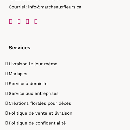
Courriel:
info@marcheauxfleurs.ca
produit
Services
Livraison le jour même
Mariages
Service à domicile
Service aux entreprises
Créations florales pour décès
Politique de vente et livraison
Politique de confidentialité