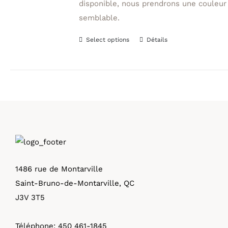
disponible, nous prendrons une couleur
semblable.
Select options
Détails
Ce
produit
a
plusieurs
variations.
Les
options
peuvent
être
1486 rue de Montarville
choisies
Saint-Bruno-de-Montarville, QC
sur
J3V 3T5
la
page
Téléphone:
450 461-1845
du