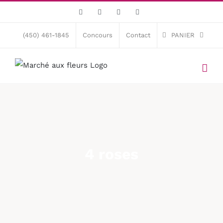
Skip
Facebook
X
Instagram
Pinterest
to
content
(450) 461-1845
Concours
Contact
PANIER
4 roses