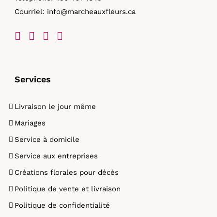
Courriel:
info@marcheauxfleurs.ca
produit
Services
Livraison le jour même
Mariages
Service à domicile
Service aux entreprises
Créations florales pour décès
Politique de vente et livraison
Politique de confidentialité