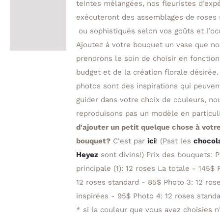
teintes mélangées, nos fleuristes d’exp
exécuteront des assemblages de roses 
ou sophistiqués selon vos goûts et l’oc
Ajoutez à votre bouquet un vase que n
prendrons le soin de choisir en fonction
budget et de la création florale désirée.
photos sont des inspirations qui peuven
guider dans votre choix de couleurs, no
reproduisons pas un modèle en particul
d'ajouter un petit quelque chose à votr
bouquet?
C'est par
ici
! (Psst les
chocol
Heyez
sont divins!) Prix des bouquets: 
principale (1): 12 roses La totale - 145$ 
12 roses standard - 85$ Photo 3: 12 ros
inspirées - 95$ Photo 4: 12 roses stan
* si la couleur que vous avez choisies n