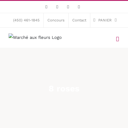
Skip
Facebook
X
Instagram
Pinterest
to
content
(450) 461-1845
Concours
Contact
PANIER
8 roses