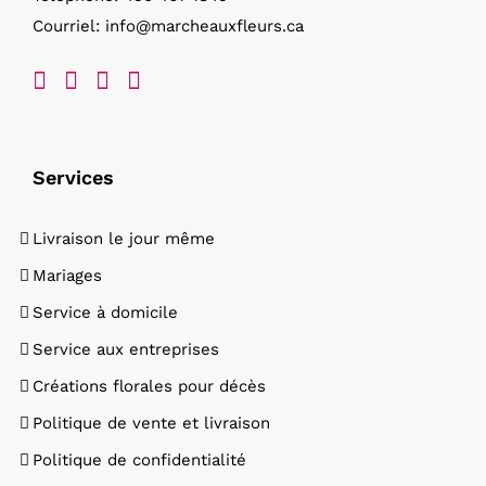
Courriel:
info@marcheauxfleurs.ca
produit
Services
Livraison le jour même
Mariages
Service à domicile
Service aux entreprises
Créations florales pour décès
Politique de vente et livraison
Politique de confidentialité