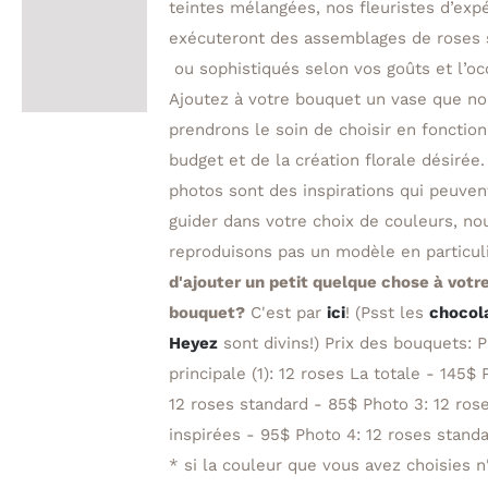
teintes mélangées, nos fleuristes d’exp
exécuteront des assemblages de roses 
ou sophistiqués selon vos goûts et l’oc
Ajoutez à votre bouquet un vase que n
prendrons le soin de choisir en fonction
budget et de la création florale désirée.
photos sont des inspirations qui peuven
guider dans votre choix de couleurs, no
reproduisons pas un modèle en particul
d'ajouter un petit quelque chose à votr
bouquet?
C'est par
ici
! (Psst les
chocol
Heyez
sont divins!) Prix des bouquets: 
principale (1): 12 roses La totale - 145$ 
12 roses standard - 85$ Photo 3: 12 ros
inspirées - 95$ Photo 4: 12 roses stan
* si la couleur que vous avez choisies n