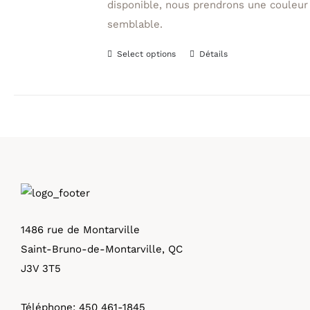
disponible, nous prendrons une couleur
semblable.
Select options
Détails
Ce
produit
a
plusieurs
variations.
Les
options
peuvent
être
1486 rue de Montarville
choisies
Saint-Bruno-de-Montarville, QC
sur
J3V 3T5
la
page
Téléphone:
450 461-1845
du