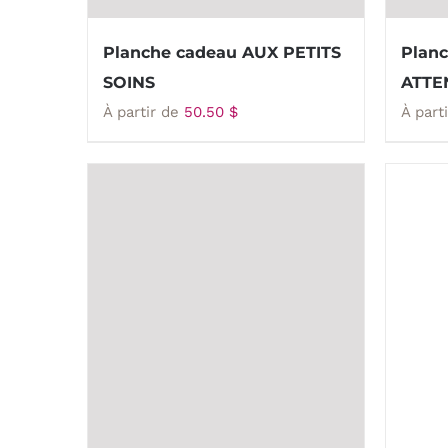
Planche cadeau AUX PETITS
Planc
SOINS
ATTE
À partir de
50.50
$
À part