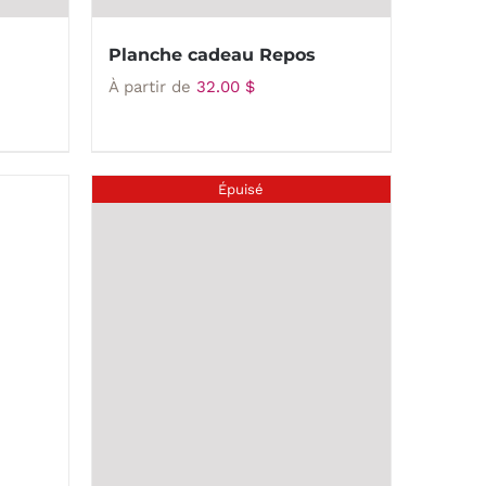
Planche cadeau Repos
À partir de
32.00
$
Épuisé