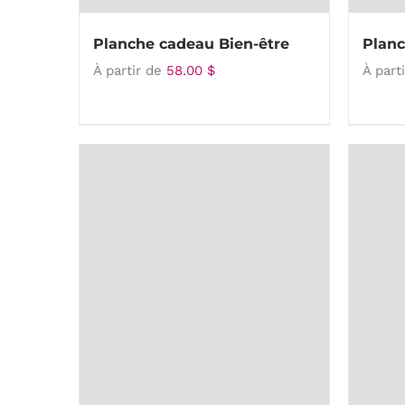
Planche cadeau Bien-être
Planc
À partir de
58.00
$
À part