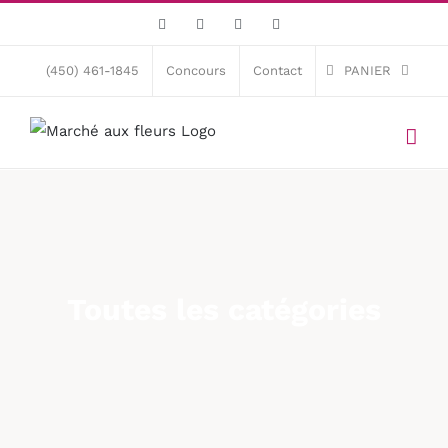
Skip
Facebook
X
Instagram
Pinterest
to
content
(450) 461-1845
Concours
Contact
PANIER
Toutes les catégories