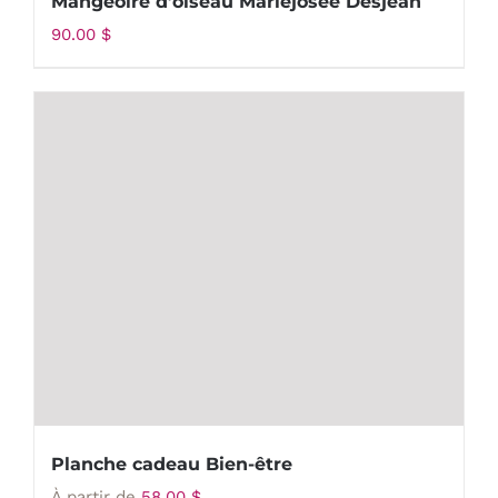
Mangeoire d’oiseau Mariejosée Desjean
90.00
$
Planche cadeau Bien-être
À partir de
58.00
$