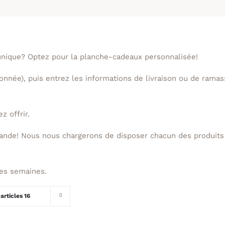
unique? Optez pour la planche-cadeaux personnalisée!
tonnée), puis entrez les informations de livraison ou de ram
z offrir.
ande! Nous nous chargerons de disposer chacun des produits 
nes semaines.
s
articles 16