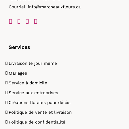
Courriel:
info@marcheauxfleurs.ca
produit
Services
Livraison le jour même
Mariages
Service à domicile
Service aux entreprises
Créations florales pour décès
Politique de vente et livraison
Politique de confidentialité