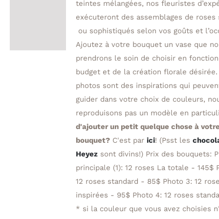
teintes mélangées, nos fleuristes d’exp
exécuteront des assemblages de roses 
ou sophistiqués selon vos goûts et l’oc
Ajoutez à votre bouquet un vase que n
prendrons le soin de choisir en fonction
budget et de la création florale désirée.
photos sont des inspirations qui peuven
guider dans votre choix de couleurs, no
reproduisons pas un modèle en particul
d'ajouter un petit quelque chose à votr
bouquet?
C'est par
ici
! (Psst les
chocol
Heyez
sont divins!) Prix des bouquets: 
principale (1): 12 roses La totale - 145$ 
12 roses standard - 85$ Photo 3: 12 ros
inspirées - 95$ Photo 4: 12 roses stan
* si la couleur que vous avez choisies n