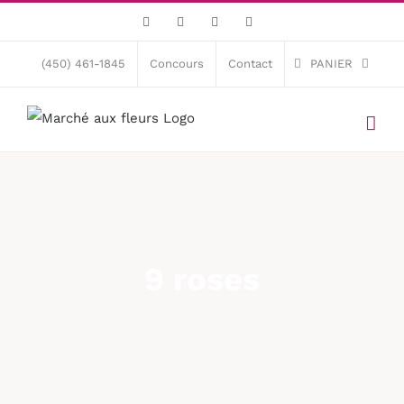
Skip
Facebook
X
Instagram
Pinterest
to
content
(450) 461-1845
Concours
Contact
PANIER
9 roses