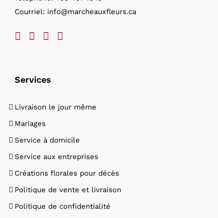
Courriel:
info@marcheauxfleurs.ca
produit
Services
Livraison le jour même
Mariages
Service à domicile
Service aux entreprises
Créations florales pour décès
Politique de vente et livraison
Politique de confidentialité