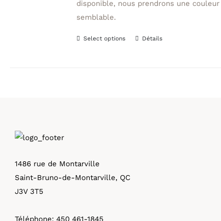
disponible, nous prendrons une couleur
semblable.
Select options
Détails
Ce
produit
a
plusieurs
variations.
Les
options
peuvent
être
1486 rue de Montarville
choisies
Saint-Bruno-de-Montarville, QC
sur
J3V 3T5
la
page
Téléphone:
450 461-1845
du