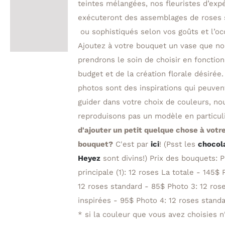
teintes mélangées, nos fleuristes d’exp
exécuteront des assemblages de roses 
ou sophistiqués selon vos goûts et l’oc
Ajoutez à votre bouquet un vase que n
prendrons le soin de choisir en fonction
budget et de la création florale désirée.
photos sont des inspirations qui peuven
guider dans votre choix de couleurs, no
reproduisons pas un modèle en particul
d'ajouter un petit quelque chose à votr
bouquet?
C'est par
ici
! (Psst les
chocol
Heyez
sont divins!) Prix des bouquets: 
principale (1): 12 roses La totale - 145$ 
12 roses standard - 85$ Photo 3: 12 ros
inspirées - 95$ Photo 4: 12 roses stan
* si la couleur que vous avez choisies n