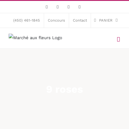
Skip
Facebook
X
Instagram
Pinterest
to
content
(450) 461-1845
Concours
Contact
PANIER
9 roses