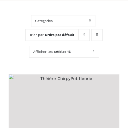
Categories
Trier par
Ordre par défault
Afficher les
articles 16