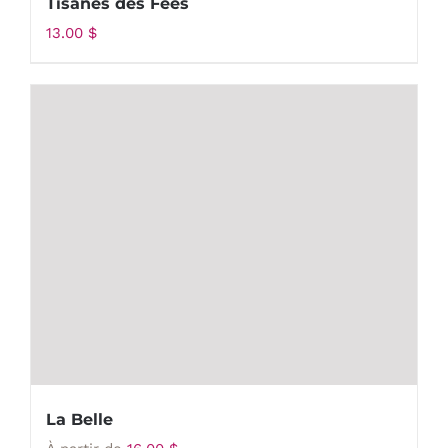
Tisanes des Fées
13.00
$
La Belle