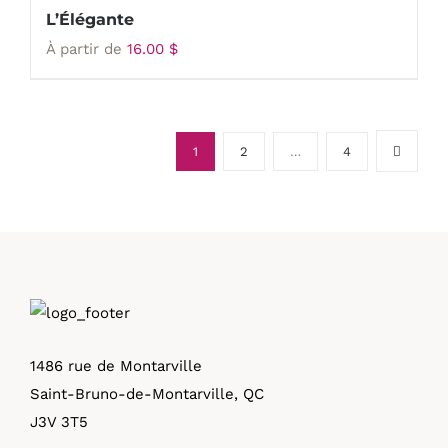
L’Élégante
À partir de
16.00
$
1
2
…
4
1486 rue de Montarville
Saint-Bruno-de-Montarville, QC
J3V 3T5