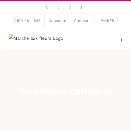
Skip
Facebook
X
Instagram
Pinterest
to
content
(450) 461-1845
Concours
Contact
PANIER
Boutique cadeaux