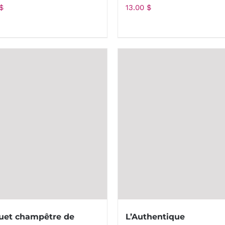
$
13.00
$
uet champêtre de
L’Authentique