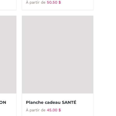
À partir de
50.50
$
ION
Planche cadeau SANTÉ
À partir de
45.00
$