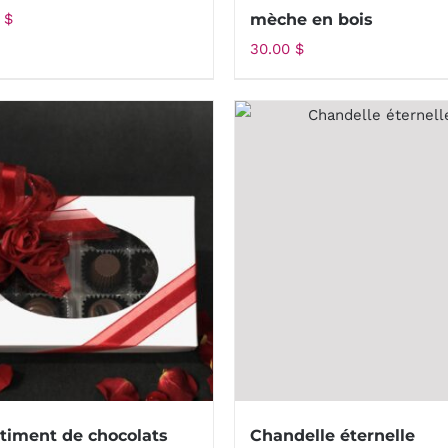
0
$
mèche en bois
30.00
$
timent de chocolats
Chandelle éternelle