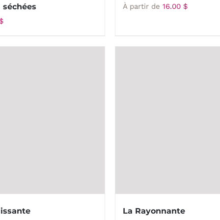
s séchées
À partir de
16.00
$
$
issante
La Rayonnante