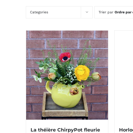
Categories
Trier par
Ordre par 
La théière ChirpyPot fleurie
Horl