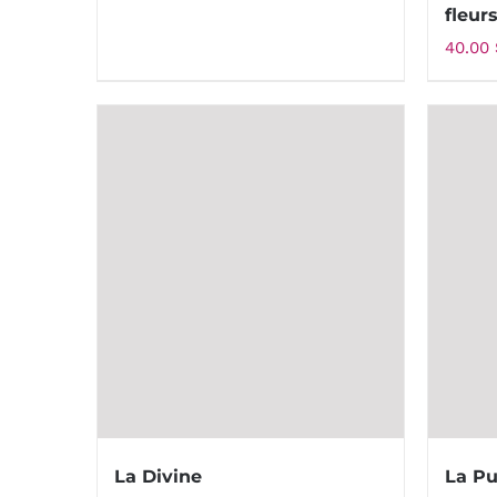
fleur
40.00
La Divine
La Pu