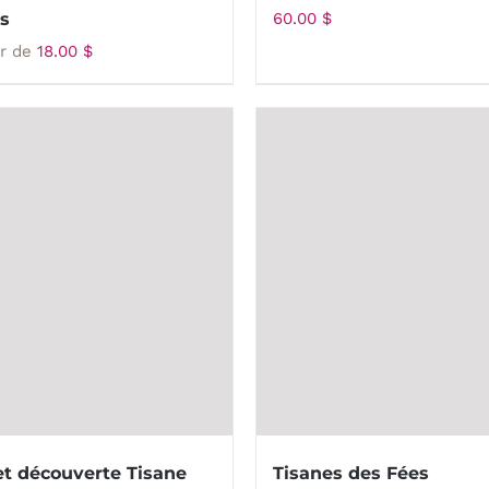
s
60.00
$
ir de
18.00
$
et découverte Tisane
Tisanes des Fées