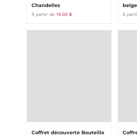
Chandelles
belge
À partir de
14.00
$
À part
Coffret découverte Bouteille
Coffr