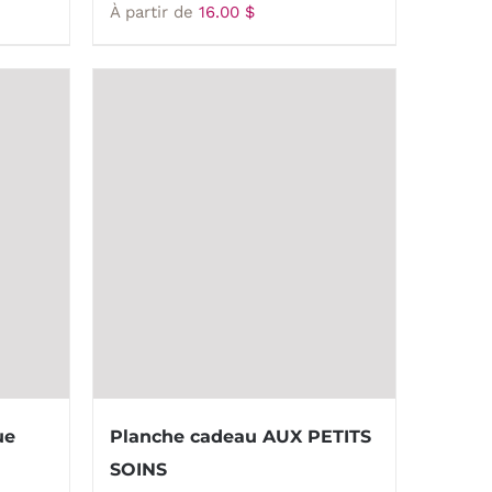
À partir de
16.00
$
ue
Planche cadeau AUX PETITS
SOINS