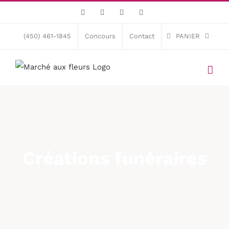
Skip
Facebook
X
Instagram
Pinterest
to
content
(450) 461-1845
Concours
Contact
PANIER
Créations funéraires