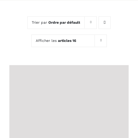
Trier par
Ordre par défault
Afficher les
articles 16