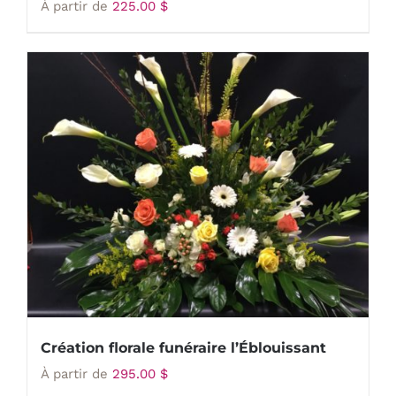
À partir de
225.00
$
Création florale funéraire l’Éblouissant
À partir de
295.00
$