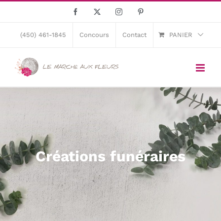
Skip
Facebook
X
Instagram
Pinterest
to
content
(450) 461-1845
Concours
Contact
PANIER
Créations funéraires