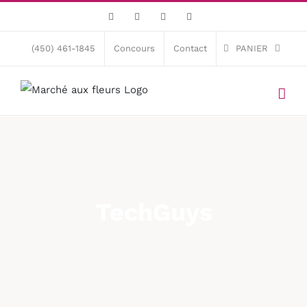
Skip
Facebook
X
Instagram
Pinterest
to
content
(450) 461-1845
Concours
Contact
PANIER
TechGuys