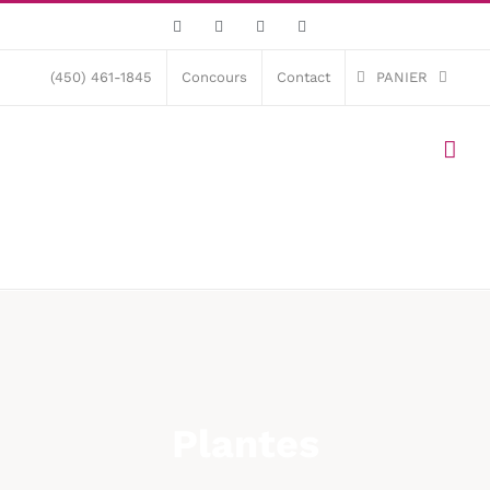
Skip
Facebook
X
Instagram
Pinterest
to
content
(450) 461-1845
Concours
Contact
PANIER
Plantes