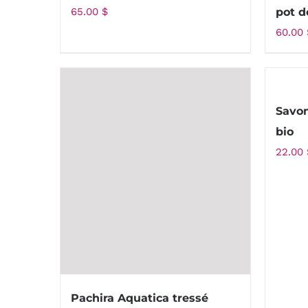
65.00
$
pot d
60.00
Savon 
bio
22.00
Pachira Aquatica tressé